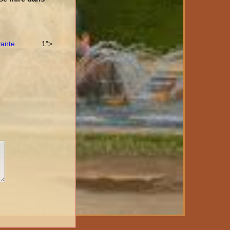
vante
1">