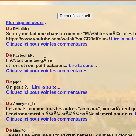
  La
France est belle
L
F
B
Florilège en cours
:
De
EMedith :
Si on y mettait une chanson comme "MÃ©diterranÃ©e, c'est u
https://www.youtube.com/watch?v=iGD9dt0rkoU
Lire la suite.
Cliquez ici pour voir les commentaires
De
Pastoch&F :
Il Ã©tait une bergÃ¨re,
et ron, et ron, petit patapon...
Lire la suite...
Cliquez ici pour voir les commentaires
De
jojo :
On peut ?...
Lire la suite...
Cliquez ici pour voir les commentaires
De
Anonyme_I :
Les chats, comme tous les autres "animaux", considÃ¨rent qu
l'environnement a Ã©tÃ© crÃ©Ã© spÃ©cialement pour eux.
Cliquez ici pour voir les commentaires
De
Mimi70 :
Je sais une Ã©glise au fond d'un hameau, dont le fin clocher