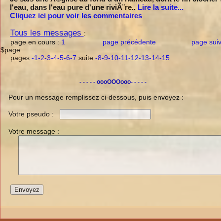
l'eau, dans l'eau pure d'une riviÃ¨re..
Lire la suite...
Cliquez ici pour voir les commentaires
Tous les messages
:
page en cours :
1
page précédente
page sui
$page
pages
-1
-2
-3
-4
-5
-6
-7
suite
-8
-9
-10
-11
-12
-13
-14
-15
- - - - - oooOOOooo- - - - -
Pour un message remplissez ci-dessous, puis envoyez :
Votre pseudo
:
Votre message :