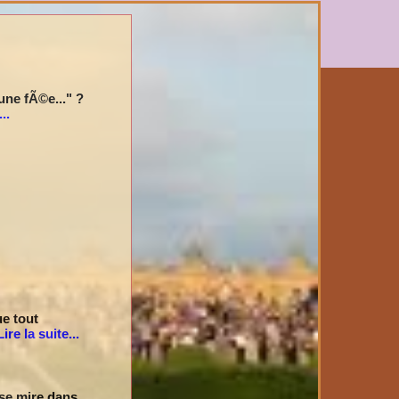
ne fÃ©e..." ?
..
e tout
Lire la suite...
 se mire dans