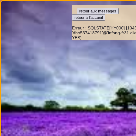
Precedent
Suivant
Erreur : SQLSTATE[HY000] [1045]
'dbo537418791'@'infong-fr31.clie
YES)